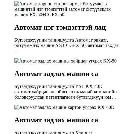
Автомат нэг тэмдэгттэй лац
Бүтээгдэхүүний танилцуулга Автомат эвхдэг,
битүүмжлэх машин YST-CGFX-50, автомат эвхдэг
...
Автомат задлах машин ca
Бүтээгдэхүүний танилцуулга YST-KX-40D
автомат хайрцаг онгойлгогч нь манай компанийн
боловсруулсан патентлагдсан бүтээгдэхүүн юм ...
Автомат задлах машин ca
Бүтээгдэхүүний танилцуулга Хайрцаг