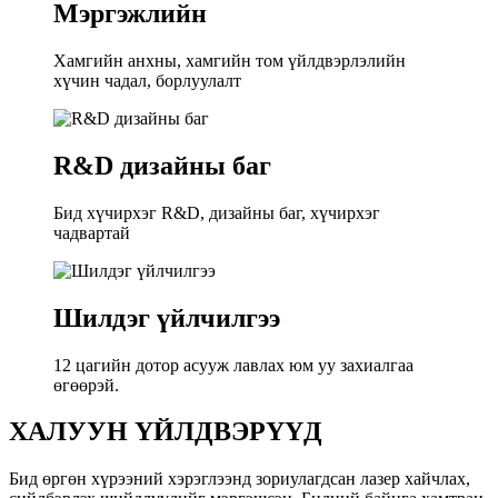
Мэргэжлийн
Хамгийн анхны, хамгийн том үйлдвэрлэлийн
хүчин чадал, борлуулалт
R&D дизайны баг
Бид хүчирхэг R&D, дизайны баг, хүчирхэг
чадвартай
Шилдэг үйлчилгээ
12 цагийн дотор асууж лавлах юм уу захиалгаа
өгөөрэй.
ХАЛУУН ҮЙЛДВЭРҮҮД
Бид өргөн хүрээний хэрэглээнд зориулагдсан лазер хайчлах,