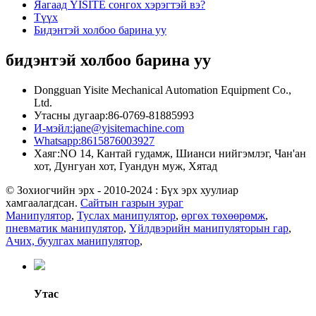
Яагаад YISITE сонгох хэрэгтэй вэ?
Түүх
Бидэнтэй холбоо барина уу
бидэнтэй холбоо барина уу
Dongguan Yisite Mechanical Automation Equipment Co.,
Ltd.
Утасны дугаар:
86-0769-81885993
И-мэйл:
jane@yisitemachine.com
Whatsapp:
8615876003927
Хаяг:
NO 14, Кантай гудамж, Шианси нийгэмлэг, Чан'ан
хот, Дунгуан хот, Гуандун муж, Хятад
© Зохиогчийн эрх - 2010-2024 : Бүх эрх хуулиар
хамгаалагдсан.
Сайтын газрын зураг
Манипулятор
,
Туслах манипулятор
,
өргөх төхөөрөмж
,
пневматик манипулятор
,
Үйлдвэрийн манипуляторын гар
,
Ачих, буулгах манипулятор
,
Утас