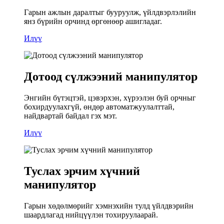
Гарын ажлын даралтыг бууруулж, үйлдвэрлэлийн
янз бүрийн орчинд өргөнөөр ашигладаг.
Илүү
Дотоод сүлжээний манипулятор
Энгийн бүтэцтэй, цэвэрхэн, хүрээлэн буй орчныг
бохирдуулахгүй, өндөр автоматжуулалттай,
найдвартай байдал гэх мэт.
Илүү
Туслах эрчим хүчний
манипулятор
Гарын хөдөлмөрийг хэмнэхийн тулд үйлдвэрийн
шаардлагад нийцүүлэн тохируулаарай.