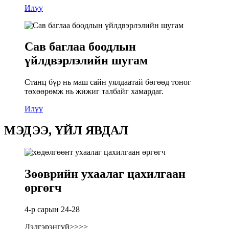
Илүү
Сав баглаа боодлын
үйлдвэрлэлийн шугам
Станц бүр нь маш сайн уялдаатай бөгөөд тоног
төхөөрөмж нь жижиг талбайг хамардаг.
Илүү
МЭДЭЭ, ҮЙЛ ЯВДАЛ
Зөөврийн ухаалаг цахилгаан
өргөгч
4-р сарын 24-28
Дэлгэрэнгүй>>>>