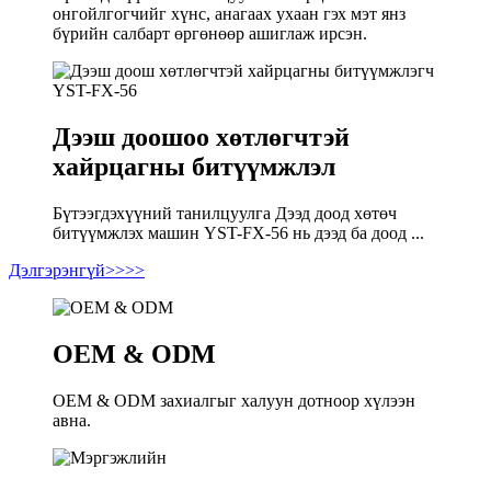
онгойлгогчийг хүнс, анагаах ухаан гэх мэт янз
бүрийн салбарт өргөнөөр ашиглаж ирсэн.
Дээш доошоо хөтлөгчтэй
хайрцагны битүүмжлэл
Бүтээгдэхүүний танилцуулга Дээд доод хөтөч
битүүмжлэх машин YST-FX-56 нь дээд ба доод ...
Дэлгэрэнгүй>>>>
OEM & ODM
OEM & ODM захиалгыг халуун дотноор хүлээн
авна.