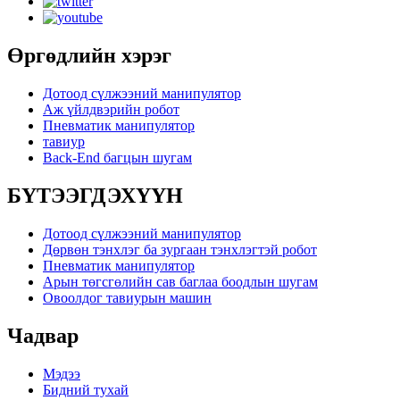
Өргөдлийн хэрэг
Дотоод сүлжээний манипулятор
Аж үйлдвэрийн робот
Пневматик манипулятор
тавиур
Back-End багцын шугам
БҮТЭЭГДЭХҮҮН
Дотоод сүлжээний манипулятор
Дөрвөн тэнхлэг ба зургаан тэнхлэгтэй робот
Пневматик манипулятор
Арын төгсгөлийн сав баглаа боодлын шугам
Овоолдог тавиурын машин
Чадвар
Мэдээ
Бидний тухай