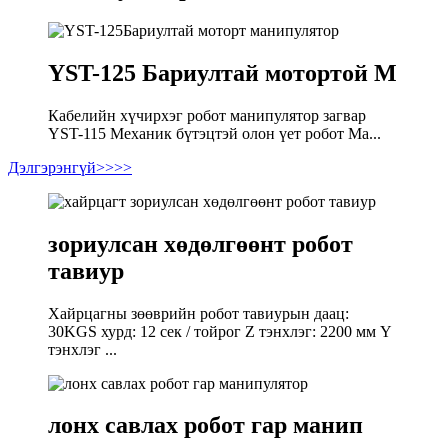
YST-125 Бариултай мотортой M
Кабелийн хүчирхэг робот манипулятор загвар
YST-115 Механик бүтэцтэй олон үет робот Ма...
Дэлгэрэнгүй>>>>
зориулсан хөдөлгөөнт робот
тавиур
Хайрцагны зөөврийн робот тавиурын даац:
30KGS хурд: 12 сек / тойрог Z тэнхлэг: 2200 мм Y
тэнхлэг ...
лонх савлах робот гар манип