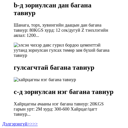
b-д зориулсан дан багана
тавиур
Шанага, торх, хувингийн даацын дан багана
тавиур: 80KGS хурд: 12 сек/дугуй Z тэнхлэгийн
аялал: 1200...
гулсагчтай багана тавиур
c-д зориулсан нэг багана тавиур
Хайрцагны ачааны нэг багана тавиур: 20KGS
гарын урт: 2М хурд: 300-600 Хайрцаг/цагт
тавиур...
Дэлгэрэнгүй>>>>