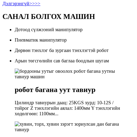
Дэлгэрэнгүй>>>>
САНАЛ БОЛГОХ МАШИН
Дотоод сүлжээний манипулятор
Пневматик манипулятор
Дөрвөн тэнхлэг ба зургаан тэнхлэгтэй робот
Арын төгсгөлийн сав баглаа боодлын шугам
робот багана уут тавиур
Цилиндр тавиурын даац: 25KGS хурд: 10-12S /
тойрог Z тэнхлэгийн аялал: 1400мм Y тэнхлэгийн
хөдөлгөөн: 1100мм...