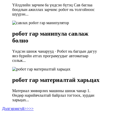
Үйлдлийн зарчим ба үндсэн бүтэц Сав баглаа
боодлын ажиллах зарчим: робот нь толгойноос
шүүрэн...
робот гар манипула савлаж
болно
Үндсэн шинж чанарууд · Робот нь багцын дагуу
янз бүрийн атгах програмуудыг автоматаар
сольж...
робот гар материалтай харьцах
Материал зөөвөрлөх машины шинж чанар 1.
Өндөр нарийвчлалтай байрлал тогтоох, хурдан
харьцах...
Дэлгэрэнгүй>>>>