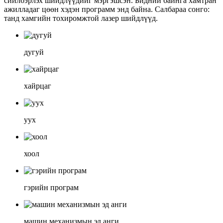
сийлбэрлэх шийдлүүдийг мэргэшсэн. Бидний байнга хамтран
ажилладаг цөөн хэдэн программ энд байна. Салбараа сонго:
танд хамгийн тохиромжтой лазер шийдлүүд.
дугуй
хайрцаг
уух
хоол
гэрийн програм
машин механизмын эд анги