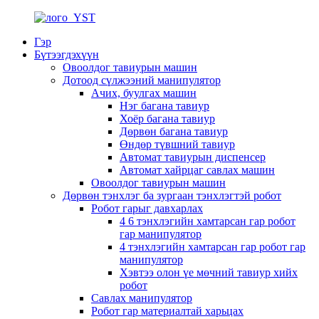
Гэр
Бүтээгдэхүүн
Овоолдог тавиурын машин
Дотоод сүлжээний манипулятор
Ачих, буулгах машин
Нэг багана тавиур
Хоёр багана тавиур
Дөрвөн багана тавиур
Өндөр түвшний тавиур
Автомат тавиурын диспенсер
Автомат хайрцаг савлах машин
Овоолдог тавиурын машин
Дөрвөн тэнхлэг ба зургаан тэнхлэгтэй робот
Робот гарыг давхарлах
4 6 тэнхлэгийн хамтарсан гар робот
гар манипулятор
4 тэнхлэгийн хамтарсан гар робот гар
манипулятор
Хэвтээ олон үе мөчний тавиур хийх
робот
Савлах манипулятор
Робот гар материалтай харьцах