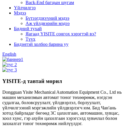
Back-End багцын шугам
Үйлчилгээ
Мэдээ
Бүтээгдэхүүний мэдээ
Аж үйлдвэрийн мэдээ
Бидний тухай
Яагаад YISITE сонгох хэрэгтэй вэ?
Түүх
Бидэнтэй холбоо барина уу
English
YISITE-д тавтай морил
Dongguan Yisite Mechanical Automation Equipment Co., Ltd нь
машин механизмын автомат тоног төхөөрөмж, нэгдсэн
судалгаа, боловсруулалт, үйлдвэрлэл, борлуулалт,
үйлчилгээний мэргэжлийн үйлдвэрлэгч юм. Бид Чан'ань
хотод байрладаг бөгөөд 3С цахилгаан, автомашин, хувцас,
хоол хүнс, гэр ахуйн цахилгаан хэрэгсэлд хувьчлал болон
захиалгат тоног төхөөрөмж нийлүүлдэг.