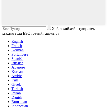
Хайлт хийхийн тулд enter,
хаахын тулд ESC товчийг дарна уу
English
French
German
Portuguese
Spanish
Russian
Japanese
Korean
Arabic
Irish
Greek
Turkish
Italian
Danish
Romanian
Indonesian