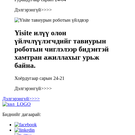
Дэлгэрэнгүй>>>>
Yisite илүү олон
үйлчлүүлэгчдийг тавиурын
роботын чиглэлээр бидэнтэй
хамтран ажиллахыг урьж
байна.
Хоёрдугаар сарын 24-21
Дэлгэрэнгүй>>>>
Дэлгэрэнгүй>>>>
Биднийг дагаарай: