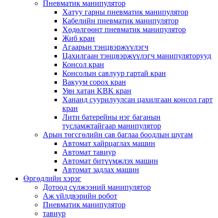
Пневматик манипулятор
Хатуу гарны пневматик манипулятор
Кабелийн пневматик манипулятор
Хөдөлгөөнт пневматик манипулятор
Жиб кран
Агаарын тэнцвэржүүлэгч
Цахилгаан тэнцвэржүүлэгч манипуляторууд
Консол кран
Консолын савлуур гартай кран
Вакуум сорох кран
Уян хатан KBK кран
Хананд суурилуулсан цахилгаан консол гарт
кран
Лити батерейны нэг баганын
тусламжтайгаар манипулятор
Арын төгсгөлийн сав баглаа боодлын шугам
Автомат хайрцаглах машин
Автомат тавиур
Автомат битүүмжлэх машин
Автомат задлах машин
Өргөдлийн хэрэг
Дотоод сүлжээний манипулятор
Аж үйлдвэрийн робот
Пневматик манипулятор
тавиур