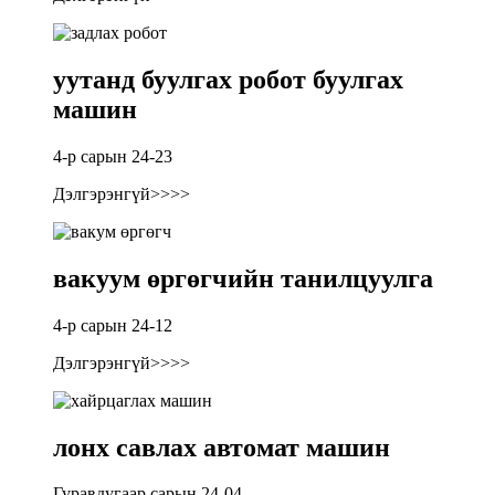
уутанд буулгах робот буулгах
машин
4-р сарын 24-23
Дэлгэрэнгүй>>>>
вакуум өргөгчийн танилцуулга
4-р сарын 24-12
Дэлгэрэнгүй>>>>
лонх савлах автомат машин
Гуравдугаар сарын 24-04