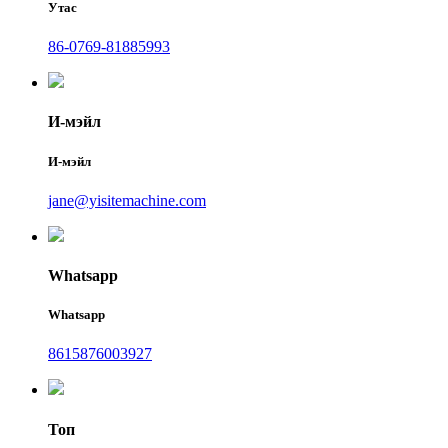
Утас
86-0769-81885993
И-мэйл
И-мэйл
jane@yisitemachine.com
Whatsapp
Whatsapp
8615876003927
Топ